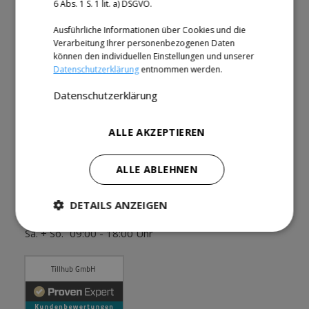
6 Abs. 1 S. 1 lit. a) DSGVO.
AGB
Ausführliche Informationen über Cookies und die
Impressum
Verarbeitung Ihrer personenbezogenen Daten
können den individuellen Einstellungen und unserer
Help Center
Datenschutzerklärung
entnommen werden.
Partner
Datenschutzerklärung
Wir sind für Dich da
ALLE AKZEPTIEREN
Kontakt
ALLE ABLEHNEN
+49 (0)30 34649643
DETAILS ANZEIGEN
Mo. - Fr.
08:00 - 20:00 Uhr
Sa. + So.
09:00 - 18:00 Uhr
Performance
Targeting
Funktionalität
Unklassifizierte