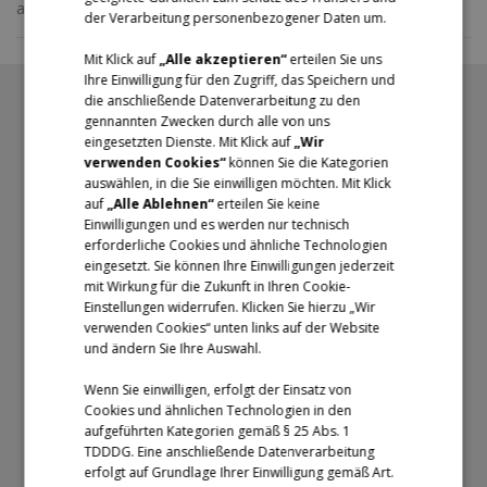
als zusätzliches Kundendisplay.
der Verarbeitung personenbezogener Daten um.
Mit Klick auf
„Alle akzeptieren“
erteilen Sie uns
Ihre Einwilligung für den Zugriff, das Speichern und
die anschließende Datenverarbeitung zu den
gennannten Zwecken durch alle von uns
Lösungen für
Produkt
eingesetzten Dienste. Mit Klick auf
„Wir
verwenden Cookies“
können Sie die Kategorien
Einzelhandel
Unified Commerce
auswählen, in die Sie einwilligen möchten. Mit Klick
Dienstleistung
Preise
auf
„Alle Ablehnen“
erteilen Sie keine
Einwilligungen und es werden nur technisch
Gastronomie
Enterprise
erforderliche Cookies und ähnliche Technologien
eingesetzt. Sie können Ihre Einwilligungen jederzeit
mit Wirkung für die Zukunft in Ihren Cookie-
Einstellungen widerrufen. Klicken Sie hierzu „Wir
Infobereich
verwenden Cookies“ unten links auf der Website
und ändern Sie Ihre Auswahl.
Dashboard
Wenn Sie einwilligen, erfolgt der Einsatz von
Blog
Cookies und ähnlichen Technologien in den
Datenschutzerklärung
aufgeführten Kategorien gemäß § 25 Abs. 1
TDDDG. Eine anschließende Datenverarbeitung
Kostenlose Downloads
erfolgt auf Grundlage Ihrer Einwilligung gemäß Art.