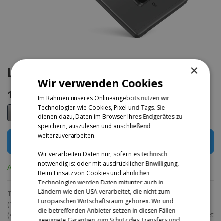
×
Lenovo Tab M
Wir verwenden Cookies
199,00
€
Im Rahmen unseres Onlineangebots nutzen wir
Technologien wie Cookies, Pixel und Tags. Sie
dienen dazu, Daten im Browser Ihres Endgerätes zu
speichern, auszulesen und anschließend
weiterzuverarbeiten.
ZUM WARENKORB HINZUFÜGEN
Wir verarbeiten Daten nur, sofern es technisch
notwendig ist oder mit ausdrücklicher Einwilligung.
Auf Lager
Beim Einsatz von Cookies und ähnlichen
Technologien werden Daten mitunter auch in
Ländern wie den USA verarbeitet, die nicht zum
Tab M10 FHD Plus (2nd Gen) (Wifi), Metallgehäuse, 26,2 cm
Europäischen Wirtschaftsraum gehören. Wir und
(10,3") Display, MediaTek® Helio P22T Prozessor mit 8 Kernen
die betreffenden Anbieter setzen in diesen Fällen
(4x A53 @2,30 GHz &amp; 4x A53 @1,80 GHz) , perfekt geeignet
geeignete Garantien zum Schutz des Transfers und