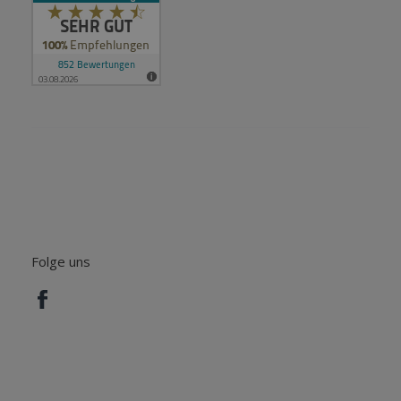
Performance
Targeting
Funktionalität
Unklassifizierte
Performance-Cookies sammeln Informationen
darüber, wie Besucher eine Webseite nutzen, z. B.
Analyse-Cookies. Diese Cookies können nicht
verwendet werden, um einen bestimmten
Besucher direkt zu identifizieren.
Anbieter
/
Name
Ablaufdatum
Beschreibung
Domäne
Folge uns
_ga
2 Jahre
Dieser Cookie-
Google LLC
Name ist mit
.tillhub.com
Google Universal
Analytics
verknüpft. Dies ist
eine wichtige
Aktualisierung des
am häufigsten
verwendeten
Analysedienstes