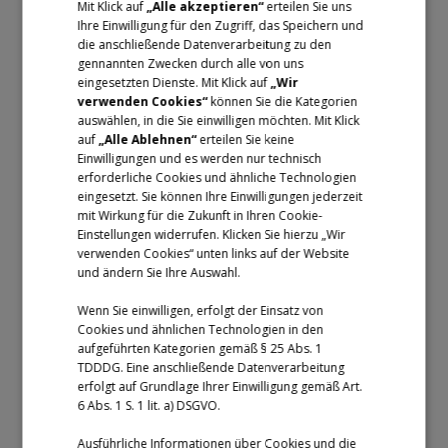
Mit Klick auf
„Alle akzeptieren“
erteilen Sie uns
Lösungen für
Produkt
Ihre Einwilligung für den Zugriff, das Speichern und
die anschließende Datenverarbeitung zu den
Einzelhandel
Unified Commerce
gennannten Zwecken durch alle von uns
eingesetzten Dienste. Mit Klick auf
„Wir
Dienstleistung
Preise
verwenden Cookies“
können Sie die Kategorien
auswählen, in die Sie einwilligen möchten. Mit Klick
Gastronomie
Enterprise
auf
„Alle Ablehnen“
erteilen Sie keine
Einwilligungen und es werden nur technisch
erforderliche Cookies und ähnliche Technologien
Infobereich
eingesetzt. Sie können Ihre Einwilligungen jederzeit
mit Wirkung für die Zukunft in Ihren Cookie-
Dashboard
Einstellungen widerrufen. Klicken Sie hierzu „Wir
verwenden Cookies“ unten links auf der Website
Blog
und ändern Sie Ihre Auswahl.
Datenschutzerklärung
Wenn Sie einwilligen, erfolgt der Einsatz von
Cookies und ähnlichen Technologien in den
Kostenlose Downloads
aufgeführten Kategorien gemäß § 25 Abs. 1
TDDDG. Eine anschließende Datenverarbeitung
AGB
erfolgt auf Grundlage Ihrer Einwilligung gemäß Art.
Impressum
6 Abs. 1 S. 1 lit. a) DSGVO.
Help Center
Ausführliche Informationen über Cookies und die