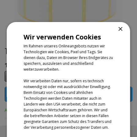
×
Wir verwenden Cookies
Im Rahmen unseres Onlineangebots nutzen wir
Thermo-Etiketten - 57 x 32 mm - 2100 St.
Technologien wie Cookies, Pixel und Tags. Sie
dienen dazu, Daten im Browser Ihres Endgerätes zu
10,90
€
speichern, auszulesen und anschließend
weiterzuverarbeiten.
Wir verarbeiten Daten nur, sofern es technisch
notwendig ist oder mit ausdrücklicher Einwilligung.
Beim Einsatz von Cookies und ähnlichen
ZUM WARENKORB HINZUFÜGEN
Technologien werden Daten mitunter auch in
Ländern wie den USA verarbeitet, die nicht zum
Auf Lager
Europäischen Wirtschaftsraum gehören. Wir und
die betreffenden Anbieter setzen in diesen Fällen
geeignete Garantien zum Schutz des Transfers und
der Verarbeitung personenbezogener Daten um.