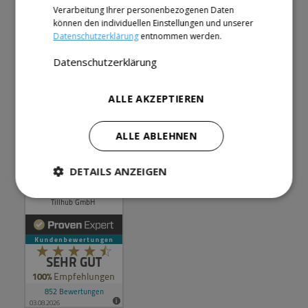
Verarbeitung Ihrer personenbezogenen Daten
Partner
können den individuellen Einstellungen und unserer
Datenschutzerklärung
entnommen werden.
Datenschutzerklärung
Wir sind für Dich da
Kontakt
ALLE AKZEPTIEREN
+49 (0)30 34649643
ALLE ABLEHNEN
Mo. - Fr.
08:00 - 20:00 Uhr
Sa. + So.
09:00 - 18:00 Uhr
DETAILS ANZEIGEN
Performance
Targeting
Funktionalität
Unklassifizierte